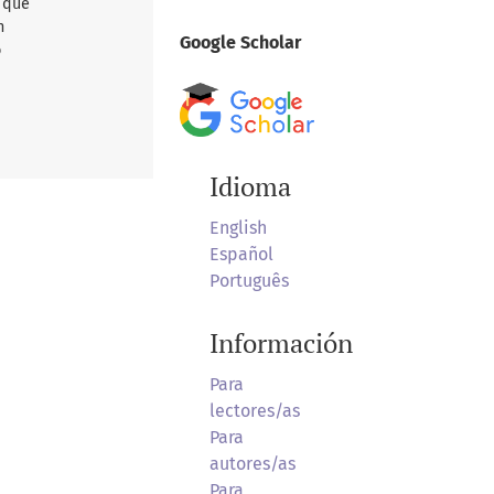
d que
n
Google Scholar
o
Idioma
English
Español
Português
Información
Para
lectores/as
Para
autores/as
Para