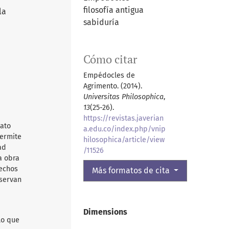
filosofía antigua
la
sabiduría
Cómo citar
Empédocles de
Agrimento. (2014).
Universitas Philosophica
,
13
(25-26).
https://revistas.javerian
mato
a.edu.co/index.php/vnip
permite
hilosophica/article/view
ad
/11526
a obra
rechos
Más formatos de cita
nservan
Dimensions
lo que