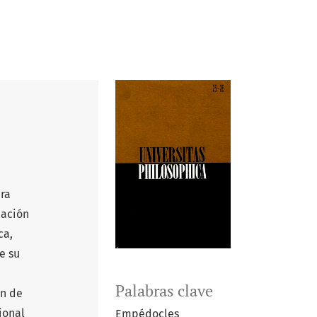
ra
iación
ca,
e su
Palabras clave
ón de
ional
Empédocles