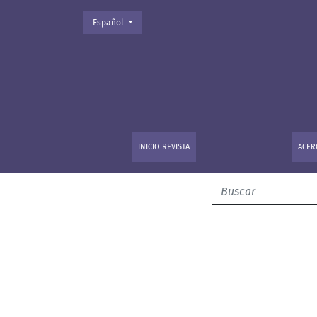
Cambiar el idioma. El actual es:
Español
Empédocles de Agrimento
INICIO REVISTA
ACER