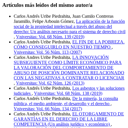
Artículos más leídos del mismo autor/a
Carlos Andrés Uribe Piedrahita, Juan Camilo Contreras
Jaramillo, Felipe Arbouin Gómez,
La aplicación de la función
social de la propiedad intelectual a través del abuso del
derecho: Un análisis necesario para el sistema de derecho civil
,
Vniversitas: Vol. 68 Núm. 139 (2019)
Carlos Andrés Uribe Piedrahita,
EL FIN DE LA POBREZA.
CÓMO CONSEGUIRLO EN NUESTRO TIEMPO
,
Vniversitas: Vol. 56 Núm. 113 (2007)
Carlos Andres Uribe Piedrahita,
LA INNOVACIÓN
SUBSIGUIENTE COMO LÍMITE ECONÓMICO PARA
LA VALORACIÓN DEL COMPORTAMIENTO DE
ABUSO DE POSICIÓN DOMINANTE RELACIONADO
CON LAS NEGATIVAS A CONTRATAR O LICENCIAR
,
Vniversitas: Vol. 62 Núm. 126 (2013)
Carlos Andrés Uribe Piedrahita,
Los asbestos y las soluciones
judiciales
,
Vniversitas: Vol. 68 Núm. 138 (2019)
Carlos Andrés Uribe Piedrahita,
De la minería, la consulta
pública, el medio ambiente, el desarrollo y el derecho
,
Vniversitas: Vol. 66 Núm. 134 (2017)
Carlos Andrés Uribe Piedrahita,
EL OTORGAMIENTO DE
GARANTÍAS EN EL DERECHO DE LA LIBRE
COMPETENCIA (Un análisis jurídico y económico)
,