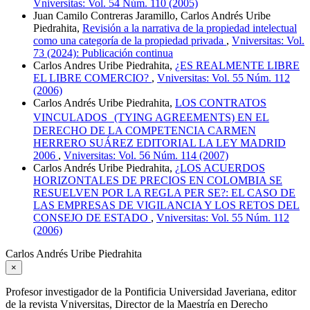
Vniversitas: Vol. 54 Núm. 110 (2005)
Juan Camilo Contreras Jaramillo, Carlos Andrés Uribe
Piedrahita,
Revisión a la narrativa de la propiedad intelectual
como una categoría de la propiedad privada
,
Vniversitas: Vol.
73 (2024): Publicación continua
Carlos Andres Uribe Piedrahita,
¿ES REALMENTE LIBRE
EL LIBRE COMERCIO?
,
Vniversitas: Vol. 55 Núm. 112
(2006)
Carlos Andrés Uribe Piedrahita,
LOS CONTRATOS
VINCULADOS (TYING AGREEMENTS) EN EL
DERECHO DE LA COMPETENCIA CARMEN
HERRERO SUÁREZ EDITORIAL LA LEY MADRID
2006
,
Vniversitas: Vol. 56 Núm. 114 (2007)
Carlos Andrés Uribe Piedrahita,
¿LOS ACUERDOS
HORIZONTALES DE PRECIOS EN COLOMBIA SE
RESUELVEN POR LA REGLA PER SE?: EL CASO DE
LAS EMPRESAS DE VIGILANCIA Y LOS RETOS DEL
CONSEJO DE ESTADO
,
Vniversitas: Vol. 55 Núm. 112
(2006)
Carlos Andrés Uribe Piedrahita
×
Profesor investigador de la Pontificia Universidad Javeriana, editor
de la revista Vniversitas, Director de la Maestría en Derecho