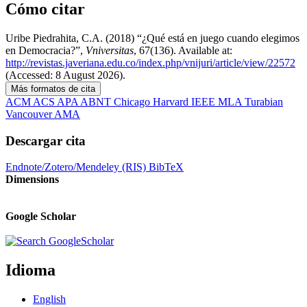
Cómo citar
Uribe Piedrahita, C.A. (2018) “¿Qué está en juego cuando elegimos
en Democracia?”,
Vniversitas
, 67(136). Available at:
http://revistas.javeriana.edu.co/index.php/vnijuri/article/view/22572
(Accessed: 8 August 2026).
Más formatos de cita
ACM
ACS
APA
ABNT
Chicago
Harvard
IEEE
MLA
Turabian
Vancouver
AMA
Descargar cita
Endnote/Zotero/Mendeley (RIS)
BibTeX
Dimensions
Google Scholar
Idioma
English