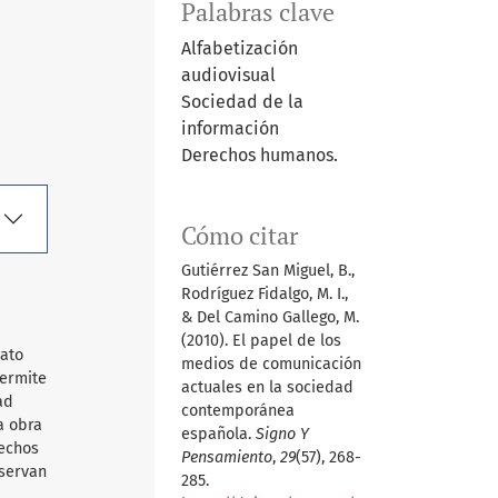
Palabras clave
Alfabetización
audiovisual
Sociedad de la
información
Derechos humanos.
Cómo citar
Gutiérrez San Miguel, B.,
Rodríguez Fidalgo, M. I.,
& Del Camino Gallego, M.
(2010). El papel de los
mato
medios de comunicación
permite
actuales en la sociedad
ad
contemporánea
a obra
española.
Signo Y
rechos
Pensamiento
,
29
(57), 268-
nservan
285.