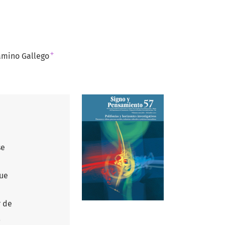
+
amino Gallego
se
que
r de
l