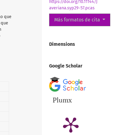
https://doi.org/10.11144/J
averiana.syp29-57.pcas
lo que
Más formatos de cita
d que
n
o
Dimensions
Google Scholar
Plumx