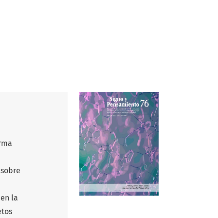
orma
 sobre
 en la
etos