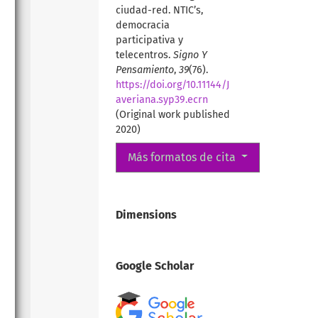
ciudad-red. NTIC’s,
democracia
participativa y
telecentros.
Signo Y
Pensamiento
,
39
(76).
https://doi.org/10.11144/J
averiana.syp39.ecrn
(Original work published
2020)
Más formatos de cita
Dimensions
Google Scholar