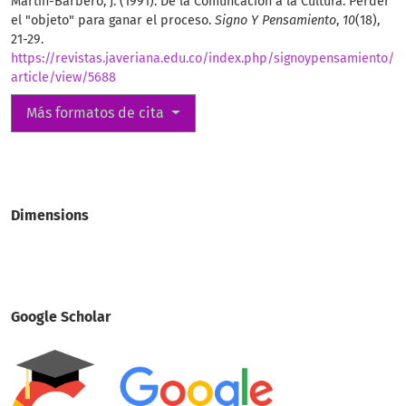
Martín-Barbero, J. (1991). De la Comuncación a la Cultura. Perder
el "objeto" para ganar el proceso.
Signo Y Pensamiento
,
10
(18),
21-29.
https://revistas.javeriana.edu.co/index.php/signoypensamiento/
article/view/5688
Más formatos de cita
Dimensions
Google Scholar