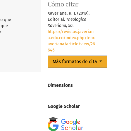
Cómo citar
Xaveriana, R. T. (2019).
Editorial.
Theologica
lo que
Xaveriana
,
50
.
d que
https://revistas.javerian
n
a.edu.co/index.php/teox
o
averiana/article/view/26
646
Más formatos de cita
Dimensions
Google Scholar