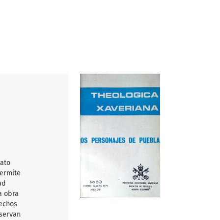
mato
permite
ad
a obra
rechos
nservan