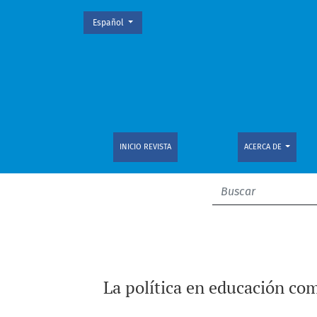
Cambiar el idioma. El actual es:
Español
La política en educación como determinante 
INICIO REVISTA
ACERCA DE
La política en educación com