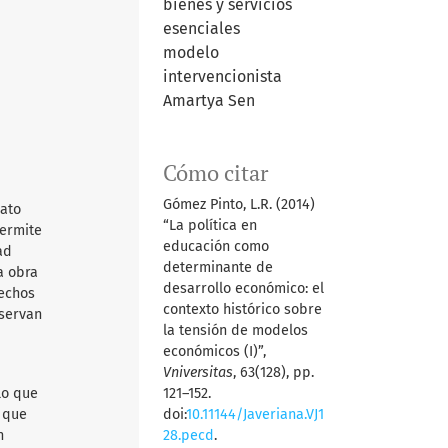
bienes y servicios
esenciales
modelo
intervencionista
Amartya Sen
Cómo citar
Gómez Pinto, L.R. (2014)
mato
“La política en
permite
educación como
ad
determinante de
a obra
desarrollo económico: el
rechos
contexto histórico sobre
nservan
la tensión de modelos
económicos (I)”,
Vniversitas
, 63(128), pp.
lo que
121–152.
d que
doi:
10.11144/Javeriana.VJ1
n
28.pecd
.