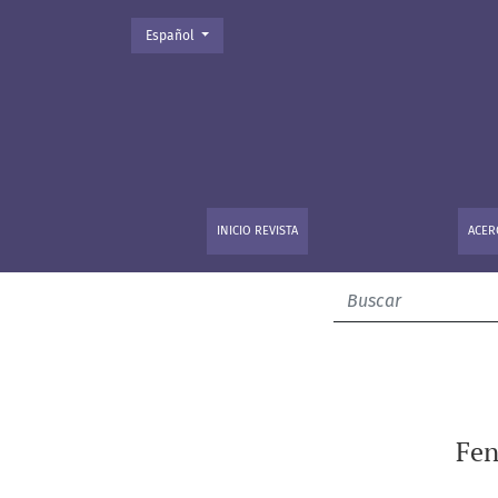
Cambiar el idioma. El actual es:
Español
Fenomenología, Ciencias Sociales y Humani
INICIO REVISTA
ACER
Fen