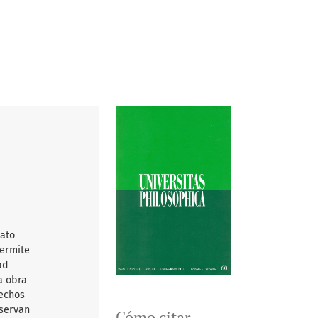
mato
permite
ad
a obra
rechos
nservan
Cómo citar