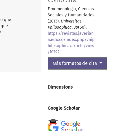
Fenomenología, Ciencias
Sociales y Humanidades.
lo que
(2013).
Universitas
d que
Philosophica
,
30
(60).
n
https://revistas.javerian
o
a.edu.co/index.php/vnip
hilosophica/article/view
/10792
Más formatos de cita
Dimensions
Google Scholar