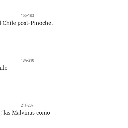
166-183
l Chile post-Pinochet
184-210
ile
211-237
a: las Malvinas como