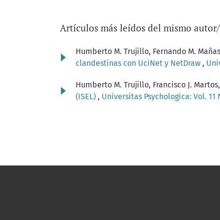
Artículos más leídos del mismo autor
Humberto M. Trujillo, Fernando M. Maña
clandestinas con UciNet y NetDraw
,
Uni
Humberto M. Trujillo, Francisco J. Marto
(ISEL)
,
Universitas Psychologica: Vol. 11 