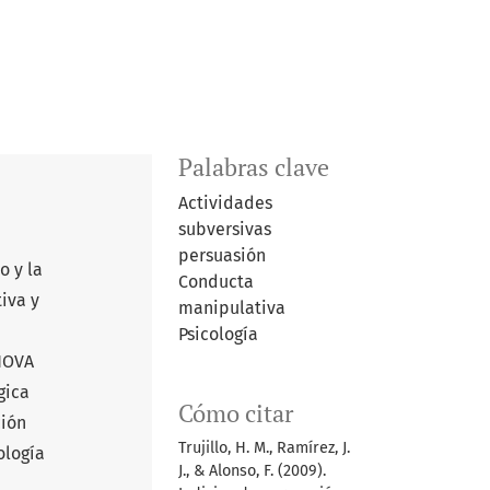
Palabras clave
Actividades
subversivas
persuasión
o y la
Conducta
iva y
manipulativa
Psicología
 NOVA
gica
Cómo citar
ción
Trujillo, H. M., Ramírez, J.
ología
J., & Alonso, F. (2009).