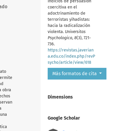
Indicios de persuasión
nado
coercitiva en el
adoctrinamiento de
terroristas yihadistas:
hacia la radicalización
violenta.
Universitas
Psychologica
,
8
(3), 721-
736.
https://revistas.javerian
a.edu.co/index.php/revP
sycho/article/view/618
mato
Más formatos de cita
permite
ad
a obra
rechos
Dimensions
nservan
a
 una
Google Scholar
tica