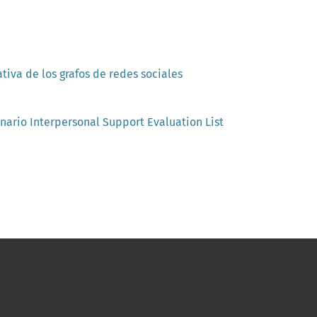
tiva de los grafos de redes sociales
nario Interpersonal Support Evaluation List