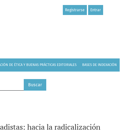
Registrarse
Entrar
iolenta
CIÓN DE ÉTICA Y BUENAS PRÁCTICAS EDITORIALES
BASES DE INDEXACIÓN
Buscar
adistas: hacia la radicalización