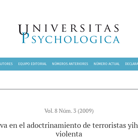
rinamiento de terroristas yihadistas: hacia la radicalización v
AUTORES
EQUIPO EDITORIAL
NÚMEROS ANTERIORES
NÚMERO ACTUAL
DECLARA
Vol. 8 Núm. 3 (2009)
va en el adoctrinamiento de terroristas yih
violenta