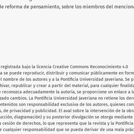
de reforma de pensamiento, sobre los miembros del mencio
ra registrada bajo la licencia Creative Commons Reconocimiento 4.0
obra se puede reproducir, distribuir y comunicar públicamente en for
l nombre de los autores y a la Pontificia Universidad Javeriana. Se 
hivar, republicar y crear a partir del material, para cualquier finalid
e reconozca adecuadamente la autoría, se proporcione un enlace a l
lizado cambios. La Pontificia Universidad Javeriana no retiene los de
ontenidos son responsabilidad exclusiva de los autores, quienes co
, de privacidad y publicidad. El aval sobre la intervención de la obr
aducción, diagramación) y su posterior divulgación se otorga mediante
a cesión de derechos, lo que representa que la revista y la Pontificia
e cualquier responsabilidad que se pueda derivar de una mala prác