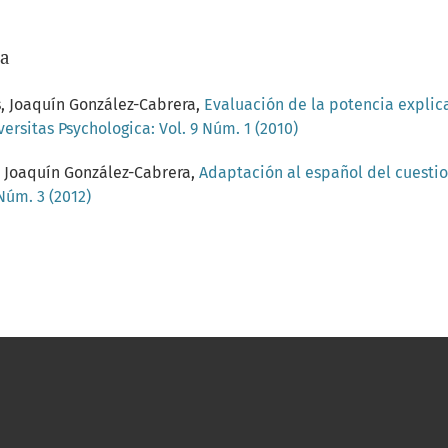
/a
s, Joaquín González-Cabrera,
Evaluación de la potencia explica
versitas Psychologica: Vol. 9 Núm. 1 (2010)
s, Joaquín González-Cabrera,
Adaptación al español del cuestio
Núm. 3 (2012)