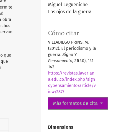
mato
Miguel Legueniche
permite
Los ojos de la guerra
ad
a obra
rechos
Cómo citar
nservan
VILLADIEGO PRINS, M.
(2012). El periodismo y la
guerra.
Signo Y
lo que
Pensamiento
,
21
(40), 141-
d que
142.
n
https://revistas.javerian
o
a.edu.co/index.php/sign
oypensamiento/article/v
iew/2877
Más formatos de cita
Dimensions