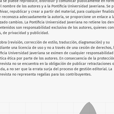
obra se puede reproducir, distribuir y comunicar públicamente en for
l nombre de los autores y a la Pontificia Universidad Javeriana. Se 
hivar, republicar y crear a partir del material, para cualquier finalid
e reconozca adecuadamente la autoría, se proporcione un enlace a l
lizado cambios. La Pontificia Universidad Javeriana no retiene los de
ontenidos son responsabilidad exclusiva de los autores, quienes co
s, de privacidad y publicidad.
obra (revisión, corrección de estilo, traducción, diagramación) y su
diante una licencia de uso y no a través de una cesión de derechos, 
tificia Universidad Javeriana se eximen de cualquier responsabilida
ica ética por parte de los autores. En consecuencia de la protecció
 revista no se encuentra en la obligación de publicar retractaciones 
da, a no ser que la errata surja del proceso de gestión editorial. La
revista no representa regalías para los contribuyentes.