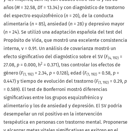
años (
M
= 32.58,
DT
= 13.34) y con diagnóstico de trastorno
del espectro esquizofrénico (
n
= 20), de la conducta
alimentaria (
n
= 85), ansiedad (
n
= 28) y depresivo mayor
(
n
= 24). Se utilizó una adaptación española del test del
Propósito de Vida, que mostró una excelente consistencia
interna, v = 0.91. Un análisis de covarianza mostró un
efecto significativo del diagnóstico sobre el SV (
F
=
(4, 192)
2
27.08,
p
= 0.000, h
= 0.371), tras controlar los efectos de
género (
F
= 2.34,
p
= 0.128), edad (
F
= 0.58,
p
=
(1, 192)
(1, 192)
0.447) y tiempo de evolución del trastorno (
F
= 0.29,
p
(1, 192)
= 0.589). El test de Bonferroni mostró diferencias
significativas entre los grupos esquizofrénico y
alimentario y los de ansiedad y depresión. El SV podría
desempeñar un rol positivo en la intervención
terapéutica en personas con trastorno mental. Proponerse
y alcanzar metas vitales significativas es exitoso en el