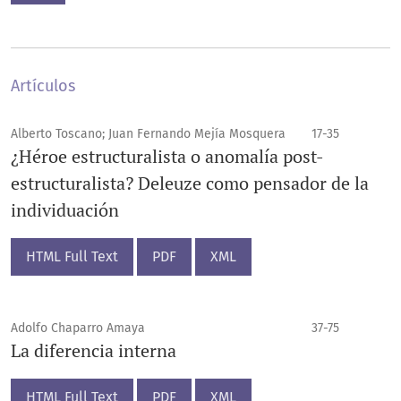
Artículos
Alberto Toscano; Juan Fernando Mejía Mosquera
17-35
¿Héroe estructuralista o anomalía post-
estructuralista? Deleuze como pensador de la
individuación
HTML Full Text
PDF
XML
Adolfo Chaparro Amaya
37-75
La diferencia interna
HTML Full Text
PDF
XML