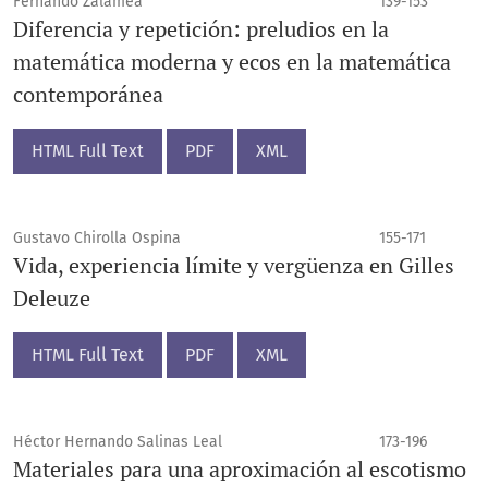
Fernando Zalamea
139-153
Diferencia y repetición: preludios en la
matemática moderna y ecos en la matemática
contemporánea
HTML Full Text
PDF
XML
Gustavo Chirolla Ospina
155-171
Vida, experiencia límite y vergüenza en Gilles
Deleuze
HTML Full Text
PDF
XML
Héctor Hernando Salinas Leal
173-196
Materiales para una aproximación al escotismo