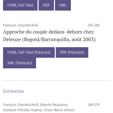
HTML Full Text
PDF
XML
François Zourabichvili
253-265
Approche du couple dedans-dehors chez
Deleuze (Bogotá/Barranquilla, août 2005)
HTML Full Text (Francés)
PDF (Francés)
XML (Francés)
Entrevista
François Zourabichvili, Alberto Bejarano,
269-279
Gustavo Chirolla Ospina, César Mario Gómez