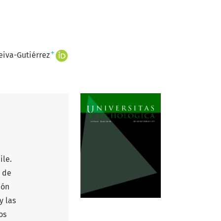
+
eiva-Gutiérrez
ile.
o de
ión
y las
os