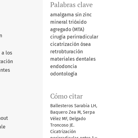
Palabras clave
amalgama sin zinc
mineral trióxido
agregado (MTA)
n
cirugía perirradicular
cicatrización ósea
retrobturación
 a los
materiales dentales
zación
endodoncia
entes
odontología
Cómo citar
Ballesteros Sarabia LH,
Baquero Zea M, Serpa
hout
Vélez MF, Delgado
Troncoso JE.
ale
Cicatrización