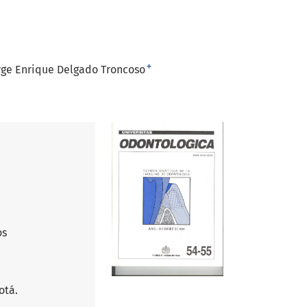
+
rge Enrique Delgado Troncoso
os
otá.