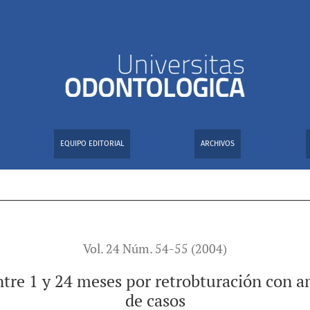
es por retrobturación con amalgama sin zinc o MTA. Serie de c
EQUIPO EDITORIAL
ARCHIVOS
Vol. 24 Núm. 54-55 (2004)
entre 1 y 24 meses por retrobturación con 
de casos