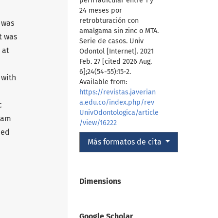
perirradicular entre 1 y
24 meses por
retrobturación con
s was
amalgama sin zinc o MTA.
t was
Serie de casos. Univ
 at
Odontol [Internet]. 2021
Feb. 27 [cited 2026 Aug.
6];24(54-55):15-2.
 with
Available from:
https://revistas.javerian
a.edu.co/index.php/rev
c
UnivOdontologica/article
gam
/view/16222
ied
Más formatos de cita
Dimensions
Google Scholar