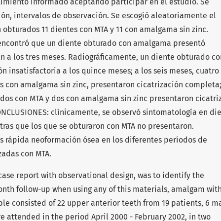
imiento informado aceptando participar en el estudio. Se
ión, intervalos de observación. Se escogió aleatoriamente el
 obturados 11 dientes con MTA y 11 con amalgama sin zinc.
encontró que un diente obturado con amalgama presentó
n a los tres meses. Radiográficamente, un diente obturado co
 insatisfactoria a los quince meses; a los seis meses, cuatro
s con amalgama sin zinc, presentaron cicatrización completa;
dos con MTA y dos con amalgama sin zinc presentaron cicatri
ONCLUSIONES: clínicamente, se observó sintomatología en di
ras que los que se obturaron con MTA no presentaron.
s rápida neoformación ósea en los diferentes períodos de
izadas con MTA.
case report with observational design, was to identify the
onth follow-up when using any of this materials, amalgam wit
e consisted of 22 upper anterior teeth from 19 patients, 6 m
e attended in the period April 2000 - February 2002, in two