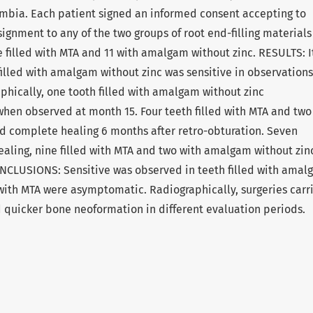
lombia. Each patient signed an informed consent accepting to
signment to any of the two groups of root end-filling material
 filled with MTA and 11 with amalgam without zinc. RESULTS: I
filled with amalgam without zinc was sensitive in observations
aphically, one tooth filled with amalgam without zinc
hen observed at month 15. Four teeth filled with MTA and two
 complete healing 6 months after retro-obturation. Seven
aling, nine filled with MTA and two with amalgam without zin
NCLUSIONS: Sensitive was observed in teeth filled with amal
d with MTA were asymptomatic. Radiographically, surgeries carr
 quicker bone neoformation in different evaluation periods.