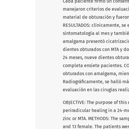
Cada paciente firmó un consent
manejaron criterios de evaluac
material de obturación y fueron
RESULTADOS: clínicamente, se 
sintomatología al mes y tambié
amalgama presentó cicatrización
dientes obturados con MTA y do
24 meses, nueve dientes obtura
completa ensiete pacientes. C
obturados con amalgama, mient
Radiográficamente, se halló má
evaluación en las cirugías real
OBJECTIVE: The purpose of this 
periradicular healing in a 24-m
zinc or MTA. METHODS: The sampl
and 13 female. The patients wer