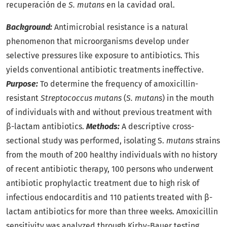
recuperación de
S. mutans
en la cavidad oral.
Background:
Antimicrobial resistance is a natural
phenomenon that microorganisms develop under
selective pressures like exposure to antibiotics. This
yields conventional antibiotic treatments ineffective.
Purpose:
To determine the frequency of amoxicillin-
resistant
Streptococcus mutans
(
S. mutans
) in the mouth
of individuals with and without previous treatment with
β-lactam antibiotics.
Methods:
A descriptive cross-
sectional study was performed, isolating S.
mutans
strains
from the mouth of 200 healthy individuals with no history
of recent antibiotic therapy, 100 persons who underwent
antibiotic prophylactic treatment due to high risk of
infectious endocarditis and 110 patients treated with β-
lactam antibiotics for more than three weeks. Amoxicillin
sensitivity was analyzed through Kirby-Bauer testing.