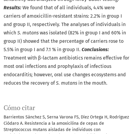
Results:
We found that of all individuals, 4.4% were
carriers of amoxicillin-resistant strains: 2.2% in group I
and group II, respectively. The analyses of individuals in
which
S. mutans
was isolated (82% in group I and 60% in
group II) showed that the percentage of carriers rose to
5.5% in group I and 7.1 % in group II.
Conclusions:
Treatment with β-lactam antibiotics remains effective for
most oral infections and prophylaxis of infectious
endocarditis; however, oral use changes ecosystems and
reduces the recovery of
S. mutans
in the mouth.
Cómo citar
Barrientos Sánchez S, Serna Varona FS, Díez Ortega H, Rodríguez
Ciódaro A. Resistencia a la amoxicilina de cepas de
Streptococcus mutans aisladas de individuos con