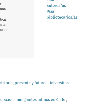
a
autores/as
 una
Para
bibliotecarios/as
tica
ista
no ser
 historia, presente y futuro
,
Universitas
uración: inmigrantes latinos en Chile
,