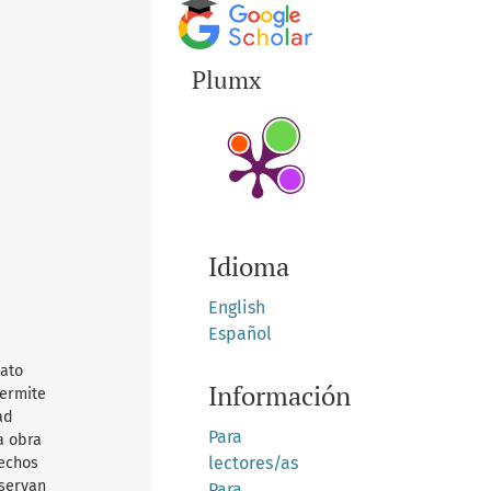
Plumx
Idioma
English
Español
mato
Información
permite
ad
Para
a obra
lectores/as
rechos
nservan
Para