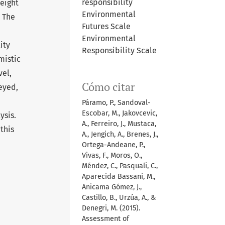
responsibility
 eight
Environmental
. The
Futures Scale
Environmental
ity
Responsibility Scale
mistic
vel,
Cómo citar
veyed,
Páramo, P., Sandoval-
Escobar, M., Jakovcevic,
ysis.
A., Ferreiro, J., Mustaca,
this
A., Jengich, A., Brenes, J.,
Ortega-Andeane, P.,
Vivas, F., Moros, O.,
Méndez, C., Pasquali, C.,
Aparecida Bassani, M.,
Anicama Gómez, J.,
Castillo, B., Urzúa, A., &
Denegri, M. (2015).
Assessment of