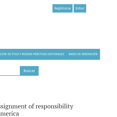
Registrarse
Entrar
he state of the environment in Latin America
CIÓN DE ÉTICA Y BUENAS PRÁCTICAS EDITORIALES
BASES DE INDEXACIÓN
Buscar
signment of responsibility
America