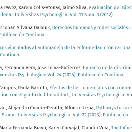
ula Pavez, Karem Celis-Atenas, Jaime Silva,
Evaluación del Biene
hilena
,
Universitas Psychologica: Vol. 11 Núm. 3 (2012)
Escobar, Silvana Dakduk,
Derechos humanos y redes sociales: u
: Publicación Continua
res vinculados al automanejo de la enfermedad crónica: Una 
n Continua
a, Fernanda Vera, José Leiva-Gutiérrez,
Impacto de la discrim
versitas Psychologica: Vol. 24 (2025): Publicación Continua
-Campos, Paola Barreto,
Efectos de los comerciales con conten
ación con el grado de liberalidad
,
Universitas Psychologica: Vo
val, Alejandro Cuadra-Peralta, Alfonso Urzúa,
Pathways to care 
ic Study
,
Universitas Psychologica: Vol. 22 (2023): Publicación 
 María Fernanda Bravo, Karen Carvajal, Claudio Vera,
The Influ