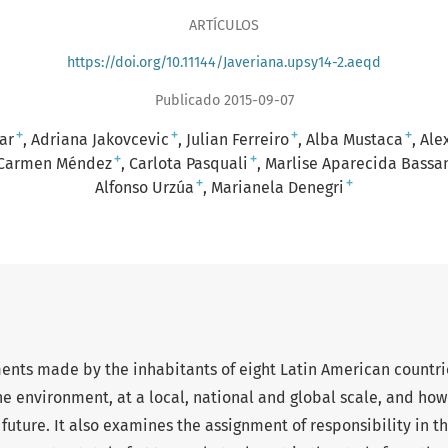
ARTÍCULOS
https://doi.org/10.11144/Javeriana.upsy14-2.aeqd
Publicado 2015-09-07
+
+
+
+
ar
Adriana Jakovcevic
Julian Ferreiro
Alba Mustaca
Ale
+
+
Carmen Méndez
Carlota Pasquali
Marlise Aparecida Bassa
+
+
Alfonso Urzúa
Marianela Denegri
ments made by the inhabitants of eight Latin American countri
he environment, at a local, national and global scale, and how 
future. It also examines the assignment of responsibility in t