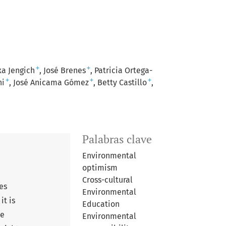
+
+
xa Jengich
José Brenes
Patricia Ortega-
+
+
+
ni
José Anicama Gómez
Betty Castillo
Palabras clave
Environmental
optimism
Cross-cultural
es
Environmental
it is
Education
he
Environmental