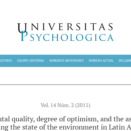
of optimism, and the assignment of responsibility regarding t
AUTORES
EQUIPO EDITORIAL
NÚMEROS ANTERIORES
NÚMERO ACTUAL
DECLARA
Vol. 14 Núm. 2 (2015)
al quality, degree of optimism, and the as
ing the state of the environment in Latin 