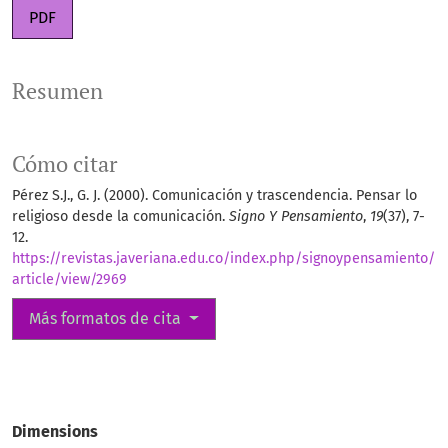
PDF
Resumen
Cómo citar
Pérez S.J., G. J. (2000). Comunicación y trascendencia. Pensar lo
religioso desde la comunicación.
Signo Y Pensamiento
,
19
(37), 7-
12.
https://revistas.javeriana.edu.co/index.php/signoypensamiento/
article/view/2969
Más formatos de cita
Dimensions