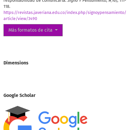
responsabilidad de comunicarla.
Signo Y Pensamiento
,
9
(16), 111-
118.
https://revistas.javeriana.edu.co/index.php/signoypensamiento/
article/view/3490
Más formatos de cita
Dimensions
Google Scholar