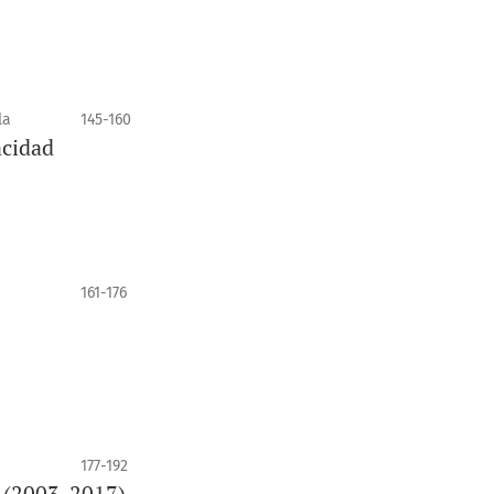
la
145-160
acidad
161-176
177-192
o (2003-2017)