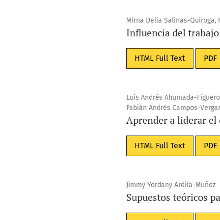
Mirna Delia Salinas-Quiroga, 
Influencia del trabaj
HTML Full Text
PDF
Luis Andrés Ahumada-Figuero
Fabián Andrés Campos-Verga
Aprender a liderar el
HTML Full Text
PDF
Jimmy Yordany Ardila-Muñoz
Supuestos teóricos pa