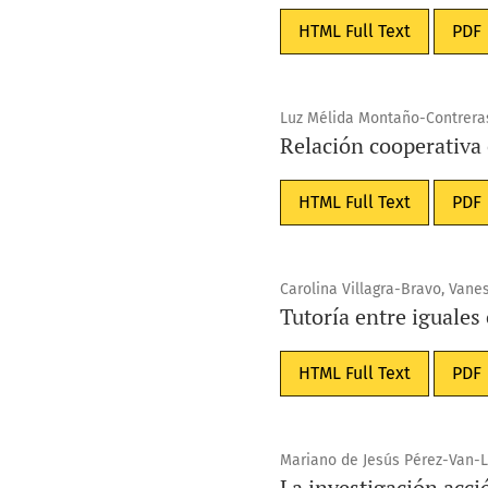
HTML Full Text
PDF
Luz Mélida Montaño-Contreras
Relación cooperativa 
HTML Full Text
PDF
Carolina Villagra-Bravo, Van
Tutoría entre iguales
HTML Full Text
PDF
Mariano de Jesús Pérez-Van-
La investigación acci