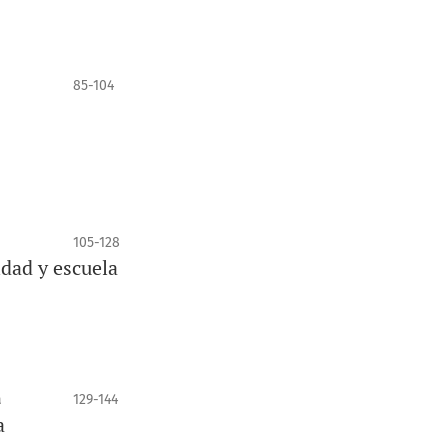
85-104
105-128
idad y escuela
a
129-144
a