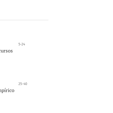
5-24
cursos
25-40
mpírico