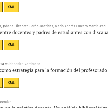
XML
, Johana Elizabeth Cerón-Bastidas, Mario Andrés Ernesto Martín-Padil
entre docentes y padres de estudiantes con discap
XML
essa Valdebenito-Zambrano
 como estrategia para la formación del profesorado
XML
Leenden
ón en la práctica docente. Un análisis bibliométric