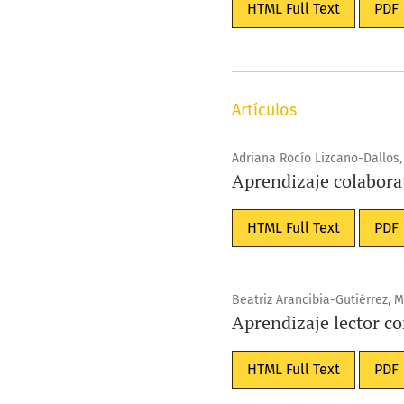
HTML Full Text
PDF
Artículos
Adriana Rocío Lizcano-Dallos
Aprendizaje colabora
HTML Full Text
PDF
Beatriz Arancibia-Gutiérrez,
Aprendizaje lector con
HTML Full Text
PDF