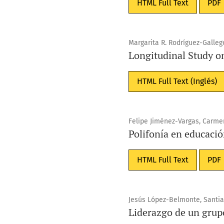
HTML Full Text
PDF
Margarita R. Rodríguez-Galle
Longitudinal Study o
HTML Full Text (Inglés)
Felipe Jiménez-Vargas, Carm
Polifonía en educació
HTML Full Text
PDF
Jesús López-Belmonte, Santia
Liderazgo de un grupo